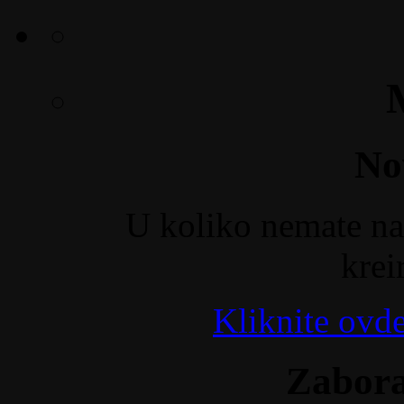
No
U koliko nemate nal
krei
Kliknite ovde
Zaborav