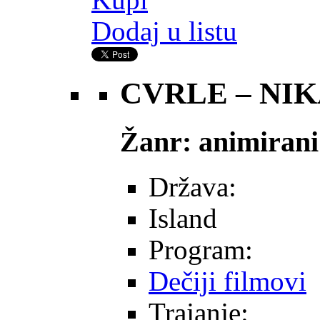
Dodaj u listu
CVRLE – NIK
Žanr: animirani
Država:
Island
Program:
Dečiji filmovi
Trajanje: