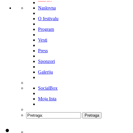
Naslovna
O festivalu
Program
Vesti
Press
Sponzori
Galerija
SocialBox
Moja lista