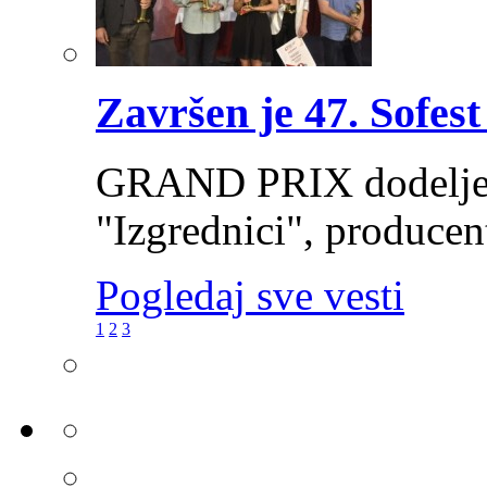
Završen je 47. Sofest
GRAND PRIX dodeljen 
"Izgrednici", producen
Pogledaj sve vesti
1
2
3