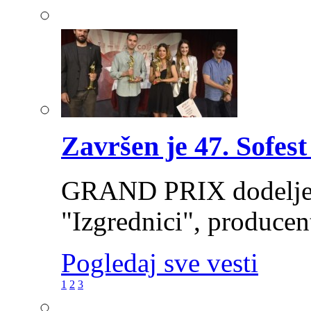
Završen je 47. Sofest
GRAND PRIX dodeljen 
"Izgrednici", producen
Pogledaj sve vesti
1
2
3