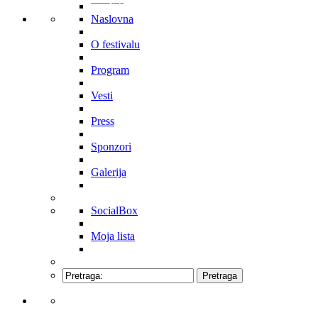
Naslovna
O festivalu
Program
Vesti
Press
Sponzori
Galerija
SocialBox
Moja lista