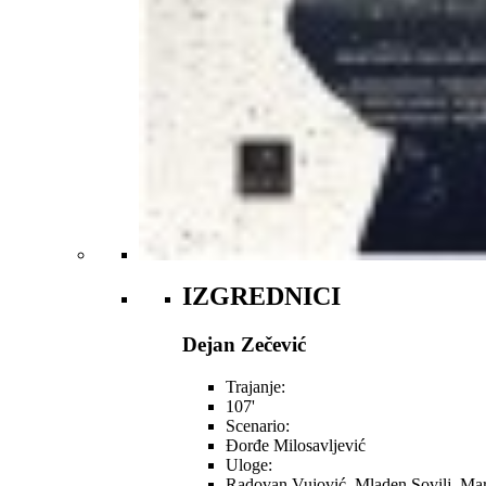
IZGREDNICI
Dejan Zečević
Trajanje:
107'
Scenario:
Đorđe Milosavljević
Uloge:
Radovan Vujović, Mladen Sovilj, Mart