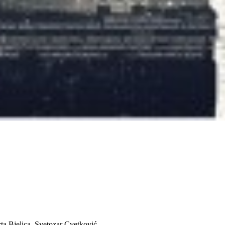
a Bjelica, Svetozar Cvetković