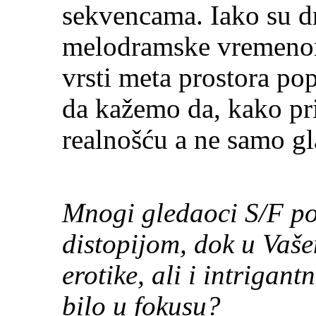
sekvencama. Iako su 
melodramske vremenom 
vrsti meta prostora pop
da kažemo da, kako pri
realnošću a ne samo gl
Mnogi gledaoci S/F po
distopijom, dok u Vaše
erotike, ali i intrigan
bilo u fokusu?