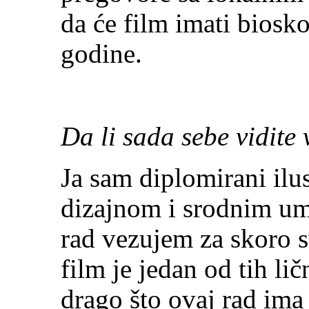
da će film imati biosk
godine.
Da li sada sebe vidite 
Ja sam diplomirani ilu
dizajnom i srodnim um
rad vezujem za skoro s
film je jedan od tih li
drago što ovaj rad ima i