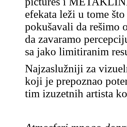
pictures i METAKLINIK
efekata leži u tome što
pokušavali da rešimo 
da zavaramo percepciju
sa jako limitiranim res
Najzaslužniji za vizue
koji je prepoznao poten
tim izuzetnih artista k