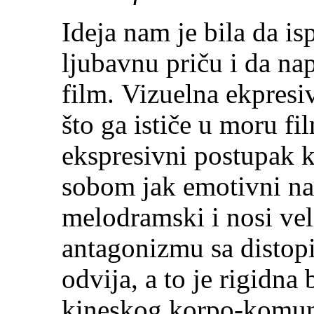
Ideja nam je bila da i
ljubavnu priču i da na
film. Vizuelna ekpresi
što ga ističe u moru fi
ekspresivni postupak k
sobom jak emotivni nab
melodramski i nosi vel
antagonizmu sa distop
odvija, a to je rigidna
kineskog korpo-komu