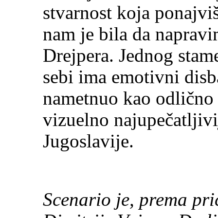
stvarnost koja ponajvi
nam je bila da naprav
Drejpera. Jednog stam
sebi ima emotivni disba
nametnuo kao odlično r
vizuelno najupečatljiv
Jugoslavije.
Scenario je, prema pri