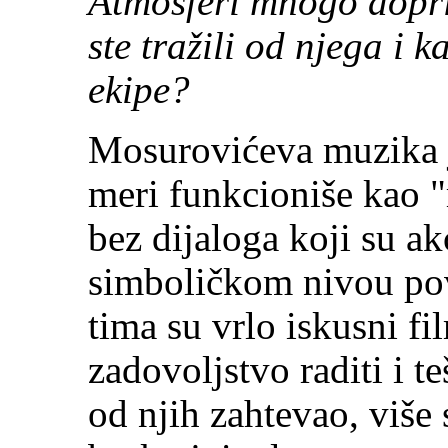
Atmosferi mnogo dopr
ste tražili od njega i 
ekipe?
Mosurovićeva muzika je
meri funkcioniše kao "
bez dijaloga koji su 
simboličkom nivou pov
tima su vrlo iskusni fi
zadovoljstvo raditi i 
od njih zahtevao, više