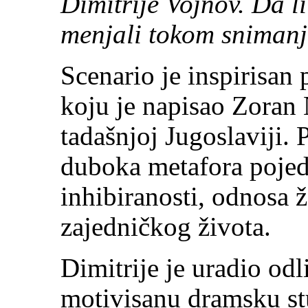
Dimitrije Vojnov. Da li 
menjali tokom sniman
Scenario je inspirisan
koju je napisao Zoran
tadašnjoj Jugoslaviji. P
duboka metafora pojed
inhibiranosti, odnosa 
zajedničkog života.
Dimitrije je uradio odl
motivisanu dramsku stu