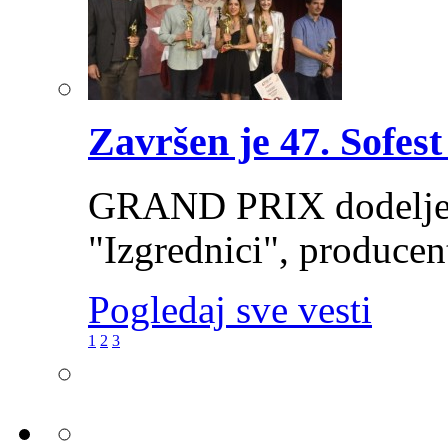
Završen je 47. Sofest
GRAND PRIX dodeljen 
"Izgrednici", producen
Pogledaj sve vesti
1
2
3