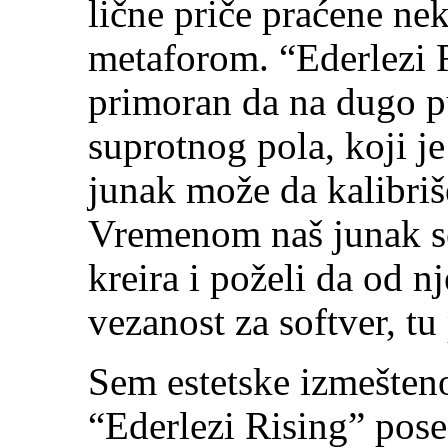
lične priče praćene ne
metaforom. “Ederlezi R
primoran da na dugo p
suprotnog pola, koji je
junak može da kalibriš
Vremenom naš junak se
kreira i poželi da od n
vezanost za softver, t
Sem estetske izmeštenos
“Ederlezi Rising” pose