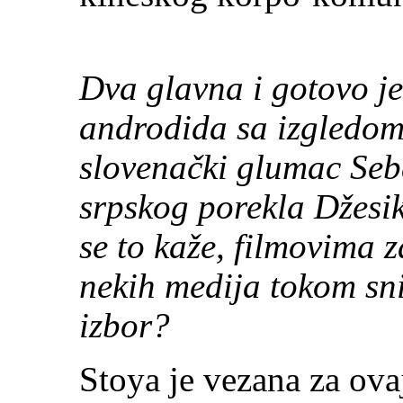
Dva glavna i gotovo je
androdida sa izgledom
slovenački glumac Seb
srpskog porekla Džesik
se to kaže, filmovima z
nekih medija tokom sni
izbor?
Stoya je vezana za ov