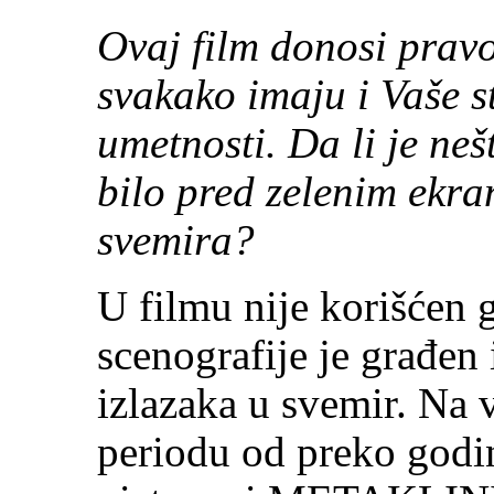
Ovaj film donosi pravo
svakako imaju i Vaše s
umetnosti. Da li je neš
bilo pred zelenim ekra
svemira?
U filmu nije korišćen 
scenografije je građen
izlazaka u svemir. Na v
periodu od preko god