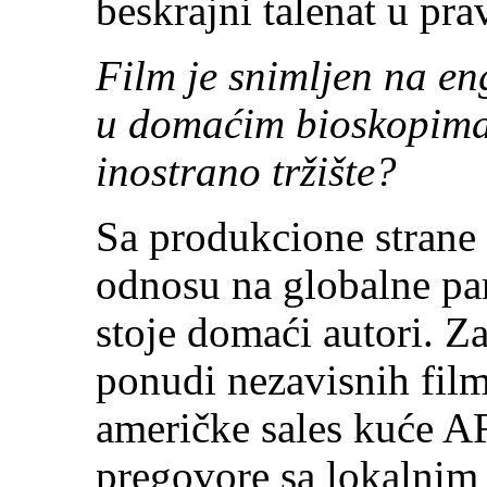
beskrajni talenat u pra
Film je snimljen na en
u domaćim bioskopima 
inostrano tržište?
Sa produkcione strane 
odnosu na globalne par
stoje domaći autori. Z
ponudi nezavisnih film
američke sales kuće 
pregovore sa lokalnim 